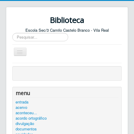
Biblioteca
Escola Sec/3 Camilo Castelo Branco - Vila Real
Pesquisar...
Ativar/Desativar
navegação
entrada
agenda
catálogo
menu
equipa
entrada
acervo
elos
aconteceu...
contactos
acordo ortográfico
divulgação
autenticar
documentos