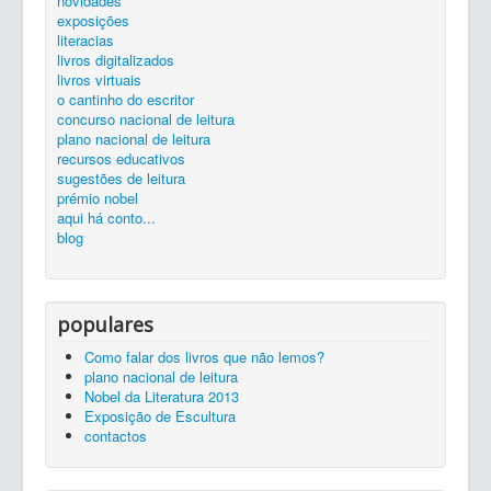
novidades
silêncio...
ler é preciso...
exposições...
livros
zona de trabalho
catálogo
exposições
Entrada
aqui há conto...
literacias
livros digitalizados
livros virtuais
o cantinho do escritor
concurso nacional de leitura
plano nacional de leitura
recursos educativos
sugestões de leitura
prémio nobel
aqui há conto...
blog
populares
Como falar dos livros que não lemos?
plano nacional de leitura
Nobel da Literatura 2013
Exposição de Escultura
contactos