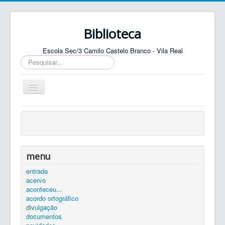
Biblioteca
Escola Sec/3 Camilo Castelo Branco - Vila Real
Pesquisar...
Ativar/Desativar
navegação
entrada
agenda
catálogo
menu
equipa
entrada
acervo
elos
aconteceu...
contactos
acordo ortográfico
divulgação
autenticar
documentos