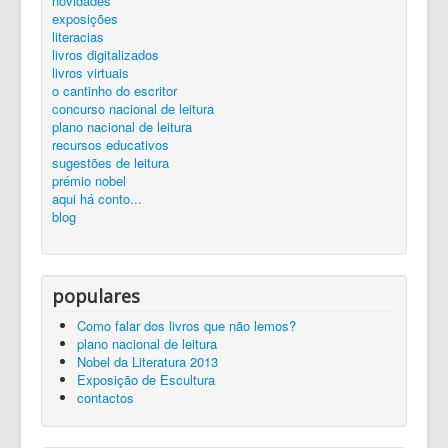
novidades
silêncio...
ler é preciso...
exposições...
livros
zona de trabalho
catálogo
exposições
Entrada
aconteceu...
literacias
livros digitalizados
livros virtuais
o cantinho do escritor
concurso nacional de leitura
plano nacional de leitura
recursos educativos
sugestões de leitura
prémio nobel
aqui há conto...
blog
populares
Como falar dos livros que não lemos?
plano nacional de leitura
Nobel da Literatura 2013
Exposição de Escultura
contactos