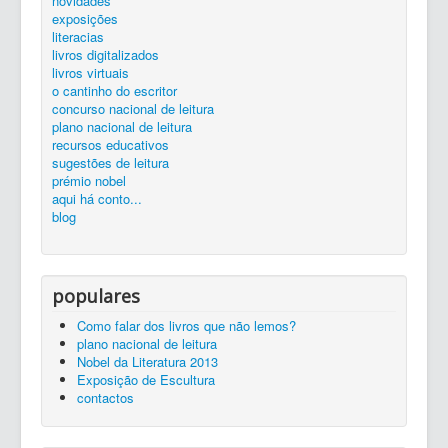
novidades
silêncio...
ler é preciso...
exposições...
livros
zona de trabalho
catálogo
exposições
Entrada
livros virtuais
literacias
livros digitalizados
livros virtuais
o cantinho do escritor
concurso nacional de leitura
plano nacional de leitura
recursos educativos
sugestões de leitura
prémio nobel
aqui há conto...
blog
populares
Como falar dos livros que não lemos?
plano nacional de leitura
Nobel da Literatura 2013
Exposição de Escultura
contactos