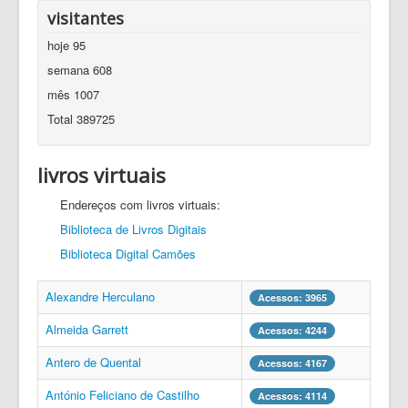
visitantes
hoje
95
semana
608
mês
1007
Total
389725
livros virtuais
Endereços com livros virtuais:
Biblioteca de Livros Digitais
Biblioteca Digital Camões
Alexandre Herculano
Acessos: 3965
Almeida Garrett
Acessos: 4244
Antero de Quental
Acessos: 4167
António Feliciano de Castilho
Acessos: 4114