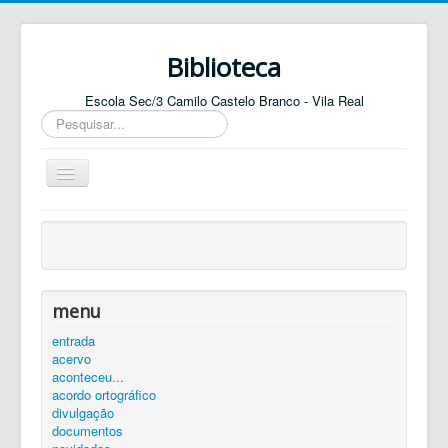
Biblioteca
Escola Sec/3 Camilo Castelo Branco - Vila Real
Pesquisar...
Ativar/Desativar
navegação
entrada
agenda
catálogo
menu
equipa
entrada
acervo
elos
aconteceu...
contactos
acordo ortográfico
divulgação
autenticar
documentos