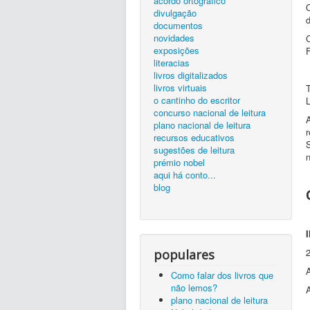
acordo ortográfico
O
divulgação
d
documentos
novidades
exposições
F
literacias
livros digitalizados
livros virtuais
o cantinho do escritor
concurso nacional de leitura
plano nacional de leitura
r
recursos educativos
sugestões de leitura
n
prémio nobel
aqui há conto...
blog
populares
Como falar dos livros que
não lemos?
plano nacional de leitura