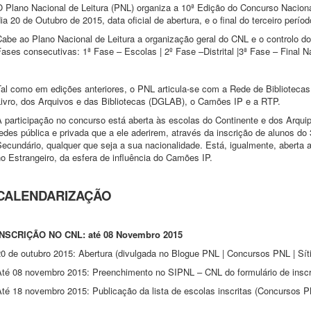
 Plano Nacional de Leitura (PNL) organiza a 10ª Edição do Concurso Nacional
ia 20 de Outubro de 2015, data oficial de abertura, e o final do terceiro período
Cabe ao Plano Nacional de Leitura a organização geral do CNL e o controlo d
ases consecutivas: 1ª Fase – Escolas | 2º Fase –Distrital |3ª Fase – Final N
Tal como em edições anteriores, o PNL articula-se com a Rede de Bibliotecas
Livro, dos Arquivos e das Bibliotecas (DGLAB), o Camões IP e a RTP.
A participação no concurso está aberta às escolas do Continente e dos Arqui
edes pública e privada que a ele aderirem, através da inscrição de alunos do
Secundário, qualquer que seja a sua nacionalidade. Está, igualmente, abert
o Estrangeiro, da esfera de influência do Camões IP.
CALENDARIZAÇÃO
INSCRIÇÃO NO CNL: até 08 Novembro 2015
20 de outubro 2015: Abertura (divulgada no Blogue PNL | Concursos PNL | Sí
Até 08 novembro 2015: Preenchimento no SIPNL – CNL do formulário de insc
Até 18 novembro 2015: Publicação da lista de escolas inscritas (Concursos P