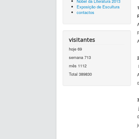
Nobel da Literatura 2013
Exposição de Escultura
contactos
visitantes
A
hoje
69
semana
713
mês
1112
Total
389830
0
j