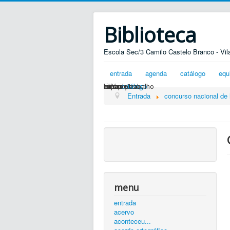
Biblioteca
Escola Sec/3 Camilo Castelo Branco - Vil
entrada
agenda
catálogo
equ
silêncio...
ler é preciso...
exposições...
livros
zona de trabalho
catálogo
Entrada
concurso nacional de l
menu
entrada
acervo
aconteceu...