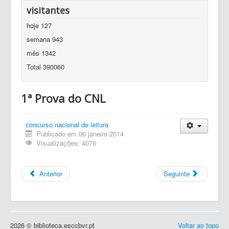
visitantes
hoje
127
semana
943
mês
1342
Total
390060
1ª Prova do CNL
concurso nacional de leitura
Publicado em 06 janeiro 2014
Visualizações: 4076
Anterior
Seguinte
2026 © biblioteca.esccbvr.pt
Voltar ao topo