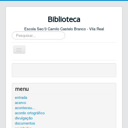
Biblioteca
Escola Sec/3 Camilo Castelo Branco - Vila Real
Pesquisar...
Ativar/Desativar
navegação
entrada
agenda
catálogo
menu
equipa
entrada
acervo
elos
aconteceu...
contactos
acordo ortográfico
divulgação
autenticar
documentos