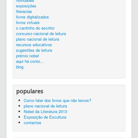
novidades
silêncio...
ler é preciso...
exposições...
livros
zona de trabalho
catálogo
exposições
Entrada
concurso nacional de leitura
literacias
1ª Prova do CNL
livros digitalizados
livros virtuais
o cantinho do escritor
concurso nacional de leitura
plano nacional de leitura
recursos educativos
sugestões de leitura
prémio nobel
aqui há conto...
blog
populares
Como falar dos livros que não lemos?
plano nacional de leitura
Nobel da Literatura 2013
Exposição de Escultura
contactos