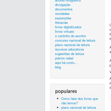
acordo ortográfico
divulgação
documentos
novidades
exposições
literacias
livros digitalizados
livros virtuais
d
o cantinho do escritor
concurso nacional de leitura
plano nacional de leitura
recursos educativos
sugestões de leitura
prémio nobel
aqui há conto...
blog
d
d
populares
Como falar dos livros que
não lemos?
plano nacional de leitura