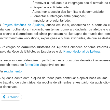
- Promover a inclusão e a integração social através da a
- Despertar a solidariedade;
. Aproximar a escola das famílias e da comunidade;
- Fomentar a interação entre gerações;
- Impulsionar o voluntariado.
O
Projeto Histórias da Ajudaris
, criado em 2009, concretiza-se a partir da e
crianças, colhendo a inspiração em temas como a cidadania, os afetos e o 
e ensino e ilustradores solidários participam na ilustração do mundo dos con
envolvimento em workshops, exposições e outras atividades, de que se destac
A 7ª edição do
concurso Histórias da Ajudaris
obedece ao tema
Valores
apoio da Rede de Bibliotecas Escolares e do
Plano Nacional de Leitura
.
As escolas que pretenderem participar neste concurso deverão inscrever-se
preenchimento do
formulário
disponível on-line.
Ver
regulamento.
A Ajudaris conta com a ajuda de todos para continuar a apoiar boas causas. 
o trabalho de voluntários, da recolha de alimentos e vestuário, da aquisição d
e donativos.
Anterior