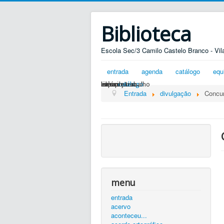
Biblioteca
Escola Sec/3 Camilo Castelo Branco - Vil
entrada
agenda
catálogo
equ
silêncio...
ler é preciso...
exposições...
livros
zona de trabalho
catálogo
Entrada
divulgação
Concur
menu
entrada
acervo
aconteceu...