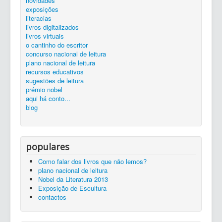
novidades
silêncio...
ler é preciso...
exposições...
livros
zona de trabalho
catálogo
exposições
Entrada
divulgação
BLIMUNDA
literacias
livros digitalizados
livros virtuais
o cantinho do escritor
concurso nacional de leitura
plano nacional de leitura
recursos educativos
sugestões de leitura
prémio nobel
aqui há conto...
blog
populares
Como falar dos livros que não lemos?
plano nacional de leitura
Nobel da Literatura 2013
Exposição de Escultura
contactos