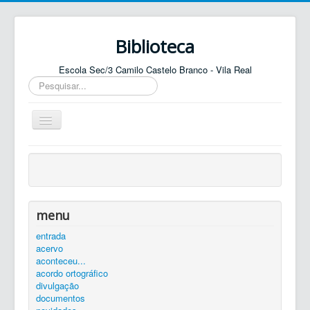
Biblioteca
Escola Sec/3 Camilo Castelo Branco - Vila Real
Pesquisar...
Ativar/Desativar
navegação
entrada
agenda
catálogo
menu
equipa
entrada
acervo
elos
aconteceu...
contactos
acordo ortográfico
divulgação
autenticar
documentos