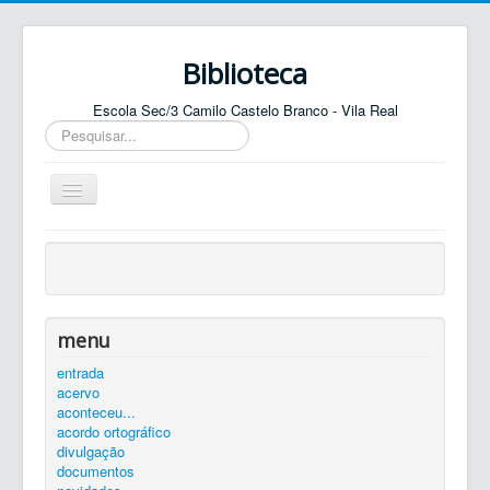
Biblioteca
Escola Sec/3 Camilo Castelo Branco - Vila Real
Pesquisar...
Ativar/Desativar
navegação
entrada
agenda
catálogo
menu
equipa
entrada
acervo
elos
aconteceu...
contactos
acordo ortográfico
divulgação
autenticar
documentos