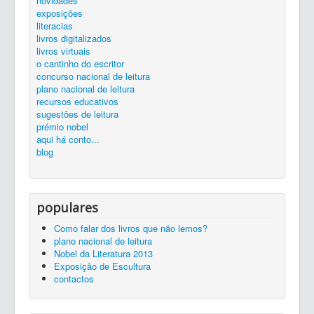
novidades
silêncio...
ler é preciso...
exposições...
livros
zona de trabalho
catálogo
exposições
Entrada
equipa
Adelaide Jordão
literacias
livros digitalizados
livros virtuais
o cantinho do escritor
concurso nacional de leitura
plano nacional de leitura
recursos educativos
sugestões de leitura
prémio nobel
aqui há conto...
blog
populares
Como falar dos livros que não lemos?
plano nacional de leitura
Nobel da Literatura 2013
Exposição de Escultura
contactos