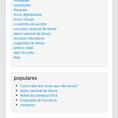
novidades
silêncio...
ler é preciso...
exposições...
livros
zona de trabalho
catálogo
exposições
Entrada
recursos educativos
literacias
1 Filosofia. Psicologia
livros digitalizados
livros virtuais
o cantinho do escritor
concurso nacional de leitura
plano nacional de leitura
recursos educativos
sugestões de leitura
prémio nobel
aqui há conto...
blog
populares
Como falar dos livros que não lemos?
plano nacional de leitura
Nobel da Literatura 2013
Exposição de Escultura
contactos