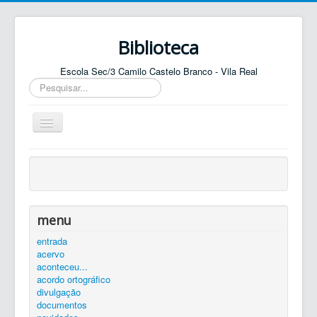
Biblioteca
Escola Sec/3 Camilo Castelo Branco - Vila Real
Pesquisar...
Ativar/Desativar
navegação
entrada
agenda
catálogo
menu
equipa
entrada
acervo
elos
aconteceu...
contactos
acordo ortográfico
divulgação
autenticar
documentos