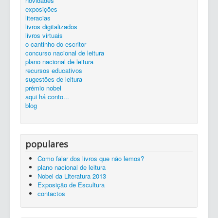
novidades
silêncio...
ler é preciso...
exposições...
livros
zona de trabalho
catálogo
exposições
Entrada
concurso nacional de leitura
literacias
livros digitalizados
livros virtuais
o cantinho do escritor
concurso nacional de leitura
plano nacional de leitura
recursos educativos
sugestões de leitura
prémio nobel
aqui há conto...
blog
populares
Como falar dos livros que não lemos?
plano nacional de leitura
Nobel da Literatura 2013
Exposição de Escultura
contactos