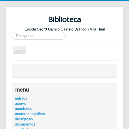
Biblioteca
Escola Sec/3 Camilo Castelo Branco - Vila Real
Pesquisar...
Ativar/Desativar
navegação
entrada
agenda
catálogo
menu
equipa
entrada
acervo
elos
aconteceu...
contactos
acordo ortográfico
divulgação
autenticar
documentos