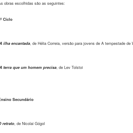
As obras escolhidas são as seguintes:
º Ciclo
A ilha encantada
, de Hélia Correia, versão para jovens de A tempestade de
A terra que um h
omem precisa
, de Lev Tolstoi
Ensino Secundário
 retrato
, de Nicolai Gógol