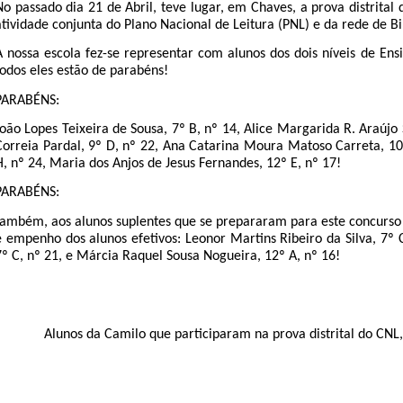
No passado dia 21 de Abril, teve lugar, em Chaves, a prova distrital
atividade conjunta do Plano Nacional de Leitura (PNL) e da rede de Bi
A nossa escola fez-se representar com alunos dos dois níveis de Ensi
todos eles estão de parabéns!
PARABÉNS:
João Lopes Teixeira de Sousa, 7º B, nº 14, Alice Margarida R. Araújo 
Correia Pardal, 9º D, nº 22, Ana Catarina Moura Matoso Carreta, 10
H, nº 24, Maria dos Anjos de Jesus Fernandes, 12º E, nº 17!
PARABÉNS:
também, aos alunos suplentes que se prepararam para este concurs
e empenho dos alunos efetivos: Leonor Martins Ribeiro da Silva, 7º C
7º C, nº 21, e Márcia Raquel Sousa Nogueira, 12º A, nº 16!
Alunos da Camilo que participaram na prova distrital do CNL, 