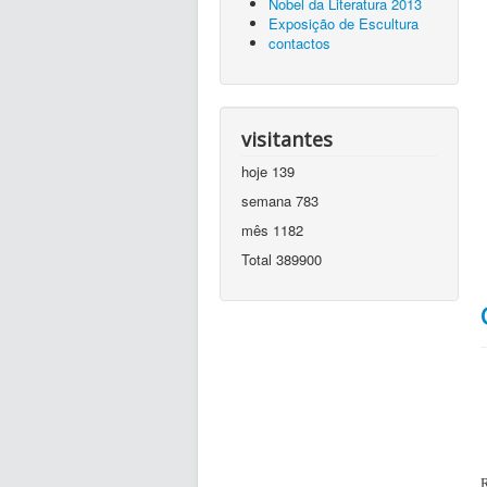
Nobel da Literatura 2013
Exposição de Escultura
contactos
visitantes
hoje
139
semana
783
mês
1182
Total
389900
R