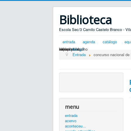
Biblioteca
Escola Sec/3 Camilo Castelo Branco - Vil
entrada
agenda
catálogo
equ
silêncio...
ler é preciso...
exposições...
livros
zona de trabalho
catálogo
Entrada
concurso nacional de l
menu
entrada
acervo
aconteceu...