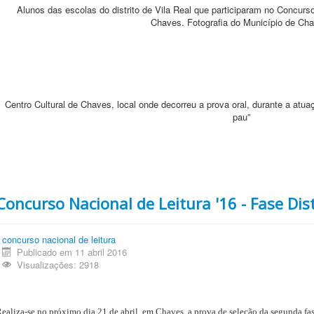
Alunos das escolas do distrito de Vila Real que participaram no Concurso
Chaves. Fotografia do Município de Ch
Centro Cultural de Chaves, local onde decorreu a prova oral, durante a atuaç
pau”
Concurso Nacional de Leitura '16 - Fase Dist
concurso nacional de leitura
Publicado em 11 abril 2016
Visualizações: 2918
ealiza-se no próximo dia 21 de abril, em Chaves, a prova de seleção da segunda fa