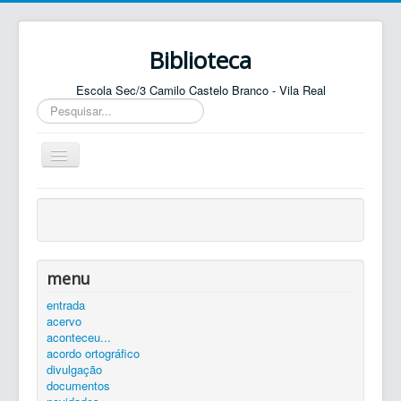
Biblioteca
Escola Sec/3 Camilo Castelo Branco - Vila Real
Pesquisar...
Ativar/Desativar
navegação
entrada
agenda
catálogo
menu
equipa
entrada
acervo
elos
aconteceu...
contactos
acordo ortográfico
divulgação
autenticar
documentos