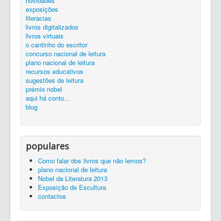
novidades
silêncio...
ler é preciso...
exposições...
livros
zona de trabalho
catálogo
exposições
Entrada
divulgação
literacias
livros digitalizados
livros virtuais
o cantinho do escritor
concurso nacional de leitura
plano nacional de leitura
recursos educativos
sugestões de leitura
prémio nobel
aqui há conto...
blog
populares
Como falar dos livros que não lemos?
plano nacional de leitura
Nobel da Literatura 2013
Exposição de Escultura
contactos