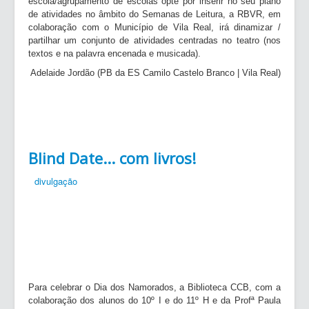
escola/agrupamento de escolas opte por inserir no seu plano
de atividades no âmbito do Semanas de Leitura, a RBVR, em
colaboração com o Município de Vila Real, irá dinamizar /
partilhar um conjunto de atividades centradas no teatro (nos
textos e na palavra encenada e musicada).
Adelaide Jordão (PB da ES Camilo Castelo Branco | Vila Real)
Blind Date... com livros!
divulgação
Para celebrar o Dia dos Namorados, a Biblioteca CCB, com a
colaboração dos alunos do 10º I e do 11º H e da Profª Paula