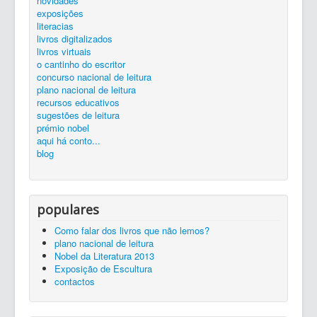
novidades
silêncio...
ler é preciso...
exposições...
livros
zona de trabalho
catálogo
exposições
Entrada
literacias
livros digitalizados
livros virtuais
o cantinho do escritor
concurso nacional de leitura
plano nacional de leitura
recursos educativos
sugestões de leitura
prémio nobel
aqui há conto...
blog
populares
Como falar dos livros que não lemos?
plano nacional de leitura
Nobel da Literatura 2013
Exposição de Escultura
contactos