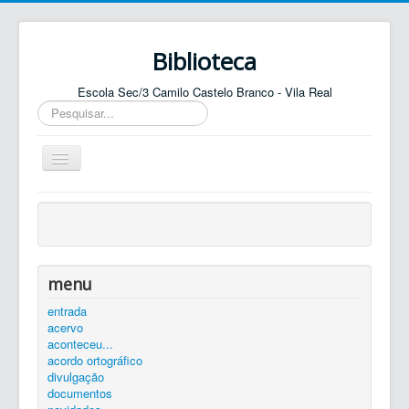
Biblioteca
Escola Sec/3 Camilo Castelo Branco - Vila Real
Pesquisar...
Ativar/Desativar
navegação
entrada
agenda
catálogo
menu
equipa
entrada
acervo
elos
aconteceu...
contactos
acordo ortográfico
divulgação
autenticar
documentos