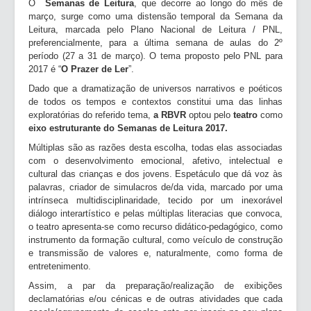
O
Semanas de Leitura
, que decorre ao longo do mês de
março, surge como uma distensão temporal da Semana da
Leitura, marcada pelo Plano Nacional de Leitura / PNL,
preferencialmente, para a última semana de aulas do 2º
período (27 a 31 de março). O tema proposto pelo PNL para
2017 é “
O Prazer de Ler
”.
Dado que a dramatização de universos narrativos e poéticos
de todos os tempos e contextos constitui uma das linhas
exploratórias do referido tema,
a RBVR
optou pelo
teatro
como
eixo estruturante do Semanas de Leitura
2017.
Múltiplas são as razões desta escolha, todas elas associadas
com o desenvolvimento emocional, afetivo, intelectual e
cultural das crianças e dos jovens. Espetáculo que dá voz às
palavras, criador de simulacros de/da vida, marcado por uma
intrínseca multidisciplinaridade, tecido por um inexorável
diálogo interartístico e pelas múltiplas literacias que convoca,
o teatro apresenta-se como recurso didático-pedagógico, como
instrumento da formação cultural, como veículo de construção
e transmissão de valores e, naturalmente, como forma de
entretenimento.
Assim, a par da preparação/realização de exibições
declamatórias e/ou cénicas e de outras atividades que cada