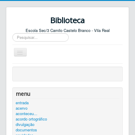
Biblioteca
Escola Sec/3 Camilo Castelo Branco - Vila Real
Pesquisar...
Ativar/Desativar
navegação
entrada
agenda
catálogo
menu
equipa
entrada
acervo
elos
aconteceu...
contactos
acordo ortográfico
divulgação
autenticar
documentos