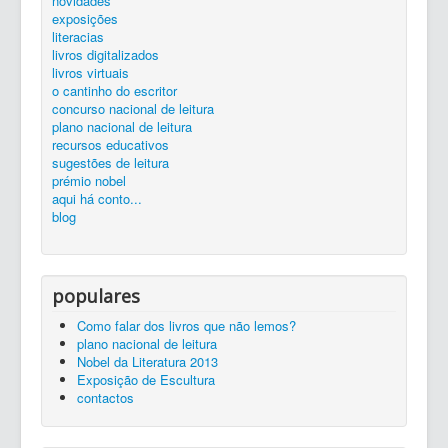
novidades
silêncio...
ler é preciso...
exposições...
livros
zona de trabalho
catálogo
exposições
Entrada
divulgação
literacias
Liberdade de Expressão e redes sociais
livros digitalizados
livros virtuais
o cantinho do escritor
concurso nacional de leitura
plano nacional de leitura
recursos educativos
sugestões de leitura
prémio nobel
aqui há conto...
blog
populares
Como falar dos livros que não lemos?
plano nacional de leitura
Nobel da Literatura 2013
Exposição de Escultura
contactos